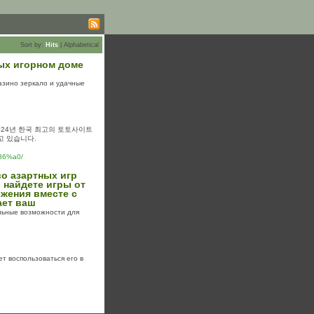
Sort by:
Hits
|
Alphabetical
ых игорном доме
азино зеркало и удачные
024년 한국 최고의 토토사이트
고 있습니다.
86%a0/
о азартных игр
 найдете игры от
жения вместе с
ает ваш
альные возможности для
ет воспользоваться его в