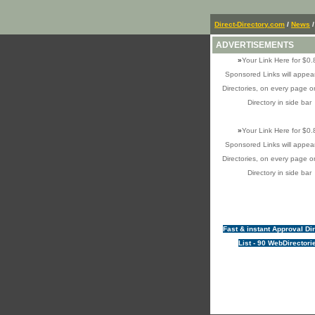
Direct-Directory.com
/
News
ADVERTISEMENTS
»
Your Link Here for $0.
Sponsored Links will appear
Directories, on every page o
Directory in side bar
»
Your Link Here for $0.
Sponsored Links will appear
Directories, on every page o
Directory in side bar
Fast & instant Approval Di
List - 90 WebDirectori