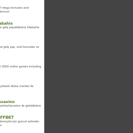
 of mega bonuses and
 bonus!
labahis
e giriş yapabilirsiniz Olabahis
el giriş yap, özel bonuslar ve
ver 3000 online games including
ksek iddaa oranları ile
iscasino
inbahiscasino ile girebilirsiniz
FAFFBET
deneyimi için güncel adresler,
in