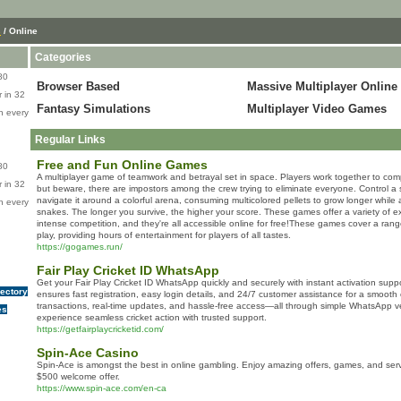
s
/ Online
Categories
80
Browser Based
Massive Multiplayer Online
 in 32
Fantasy Simulations
Multiplayer Video Games
n every
Regular Links
Free and Fun Online Games
80
A multiplayer game of teamwork and betrayal set in space. Players work together to com
 in 32
but beware, there are impostors among the crew trying to eliminate everyone. Control a 
navigate it around a colorful arena, consuming multicolored pellets to grow longer while 
n every
snakes. The longer you survive, the higher your score. These games offer a variety of e
intense competition, and they're all accessible online for free!These games cover a rang
play, providing hours of entertainment for players of all tastes.
https://gogames.run/
Fair Play Cricket ID WhatsApp
Get your Fair Play Cricket ID WhatsApp quickly and securely with instant activation sup
rectory
ensures fast registration, easy login details, and 24/7 customer assistance for a smooth 
transactions, real-time updates, and hassle-free access—all through simple WhatsApp ver
es
experience seamless cricket action with trusted support.
https://getfairplaycricketid.com/
Spin-Ace Casino
Spin-Ace is amongst the best in online gambling. Enjoy amazing offers, games, and serv
$500 welcome offer.
https://www.spin-ace.com/en-ca