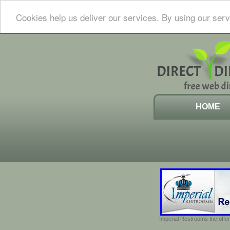
Cookies help us deliver our services. By using our serv
HOME
Imperial Restrooms Inc offer