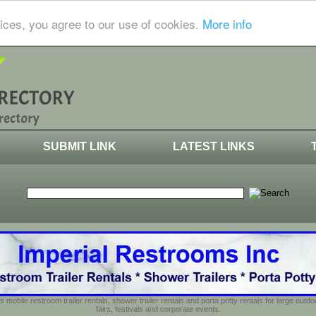
ices, you agree to our use of cookies.
More info
SUBMIT LINK
LATEST LINKS
s mobile restroom trailer rentals, shower trailer rentals and porta potty rentals for large out
fairs, festivals and corporate events.