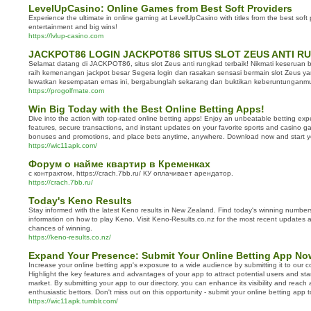
LevelUpCasino: Online Games from Best Soft Providers
Experience the ultimate in online gaming at LevelUpCasino with titles from the best soft 
entertainment and big wins!
https://lvlup-casino.com
JACKPOT86 LOGIN JACKPOT86 SITUS SLOT ZEUS ANTI 
Selamat datang di JACKPOT86, situs slot Zeus anti rungkad terbaik! Nikmati keserua
raih kemenangan jackpot besar Segera login dan rasakan sensasi bermain slot Zeus
lewatkan kesempatan emas ini, bergabunglah sekarang dan buktikan keberuntungan
https://progolfmate.com
Win Big Today with the Best Online Betting Apps!
Dive into the action with top-rated online betting apps! Enjoy an unbeatable betting expe
features, secure transactions, and instant updates on your favorite sports and casino 
bonuses and promotions, and place bets anytime, anywhere. Download now and start yo
https://wic11apk.com/
Форум о найме квартир в Кременках
с контрактом, https://crach.7bb.ru/ КУ оплачивает арендатор.
https://crach.7bb.ru/
Today's Keno Results
Stay informed with the latest Keno results in New Zealand. Find today's winning number
information on how to play Keno. Visit Keno-Results.co.nz for the most recent updates 
chances of winning.
https://keno-results.co.nz/
Expand Your Presence: Submit Your Online Betting App No
Increase your online betting app's exposure to a wide audience by submitting it to our c
Highlight the key features and advantages of your app to attract potential users and sta
market. By submitting your app to our directory, you can enhance its visibility and reach 
enthusiastic bettors. Don't miss out on this opportunity - submit your online betting app 
https://wic11apk.tumblr.com/