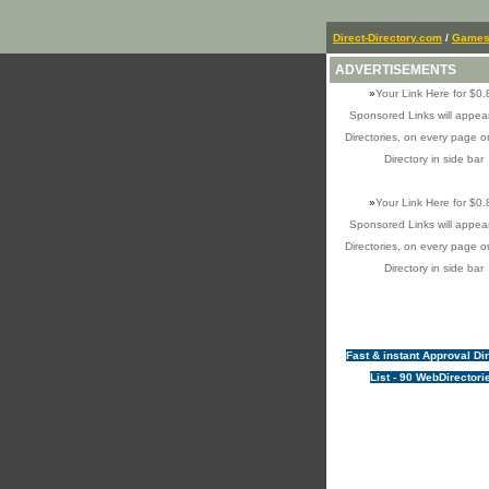
Direct-Directory.com
/
Game
ADVERTISEMENTS
»
Your Link Here for $0.
Sponsored Links will appear
Directories, on every page o
Directory in side bar
»
Your Link Here for $0.
Sponsored Links will appear
Directories, on every page o
Directory in side bar
Fast & instant Approval Di
List - 90 WebDirectori