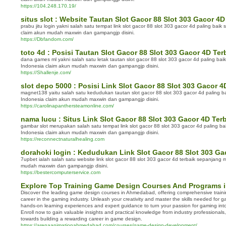
https://104.248.170.19/
situs slot : Website Tautan Slot Gacor 88 Slot 303 Gacor 4D
prabu jitu login yakni salah satu tempat link slot gacor 88 slot 303 gacor 4d paling bai
claim akun mudah maxwin dan gampangjp disini.
https://Dbfandom.com/
toto 4d : Posisi Tautan Slot Gacor 88 Slot 303 Gacor 4D Ter
dana games ml yakni salah satu letak tautan slot gacor 88 slot 303 gacor 4d paling ba
Indonesia claim akun mudah maxwin dan gampangjp disini.
https://Shallenje.com/
slot depo 5000 : Posisi Link Slot Gacor 88 Slot 303 Gacor 4
magnet138 yaitu salah satu kedudukan tautan slot gacor 88 slot 303 gacor 4d paling b
Indonesia claim akun mudah maxwin dan gampangjp disini.
https://carolinapanthersteamonline.com/
nama lucu : Situs Link Slot Gacor 88 Slot 303 Gacor 4D Ter
gambar slot merupakan salah satu tempat link slot gacor 88 slot 303 gacor 4d paling b
Indonesia claim akun mudah maxwin dan gampangjp disini.
https://reconnectnaturalhealing.com
dorahoki login : Kedudukan Link Slot Gacor 88 Slot 303 Ga
7upbet ialah salah satu website link slot gacor 88 slot 303 gacor 4d terbaik sepanjang
mudah maxwin dan gampangjp disini.
https://bestercomputerservice.com
Explore Top Training Game Design Courses And Programs
Discover the leading game design courses in Ahmedabad, offering comprehensive traini
career in the gaming industry. Unleash your creativity and master the skills needed for
hands-on learning experiences and expert guidance to turn your passion for gaming into
Enroll now to gain valuable insights and practical knowledge from industry professionals, 
towards building a rewarding career in game design.
https://arenaanimationahmedabad.com/courses/game-design-development/