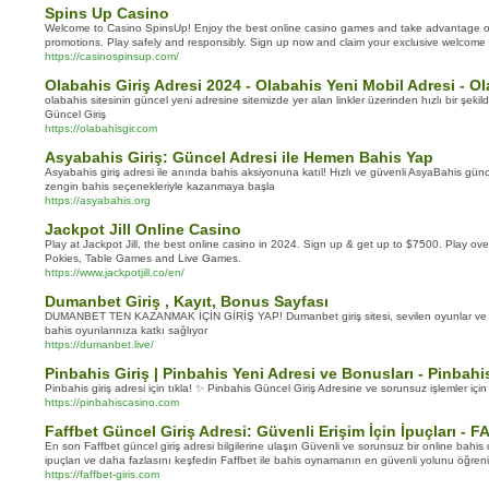
Spins Up Casino
Welcome to Casino SpinsUp! Enjoy the best online casino games and take advantage
promotions. Play safely and responsibly. Sign up now and claim your exclusive welcome
https://casinospinsup.com/
Olabahis Giriş Adresi 2024 - Olabahis Yeni Mobil Adresi - O
olabahis sitesinin güncel yeni adresine sitemizde yer alan linkler üzerinden hızlı bir şekild
Güncel Giriş
https://olabahisgir.com
Asyabahis Giriş: Güncel Adresi ile Hemen Bahis Yap
Asyabahis giriş adresi ile anında bahis aksiyonuna katıl! Hızlı ve güvenli AsyaBahis günc
zengin bahis seçenekleriyle kazanmaya başla
https://asyabahis.org
Jackpot Jill Online Casino
Play at Jackpot Jill, the best online casino in 2024. Sign up & get up to $7500. Play o
Pokies, Table Games and Live Games.
https://www.jackpotjill.co/en/
Dumanbet Giriş , Kayıt, Bonus Sayfası
DUMANBET TEN KAZANMAK İÇİN GİRİŞ YAP! Dumanbet giriş sitesi, sevilen oyunlar ve yü
bahis oyunlarınıza katkı sağlıyor
https://dumanbet.live/
Pinbahis Giriş | Pinbahis Yeni Adresi ve Bonusları - Pinbah
Pinbahis giriş adresi için tıkla! ✨ Pinbahis Güncel Giriş Adresine ve sorunsuz işlemler için p
https://pinbahiscasino.com
Faffbet Güncel Giriş Adresi: Güvenli Erişim İçin İpuçları - 
En son Faffbet güncel giriş adresi bilgilerine ulaşın Güvenli ve sorunsuz bir online bahis 
ipuçları ve daha fazlasını keşfedin Faffbet ile bahis oynamanın en güvenli yolunu öğren
https://faffbet-giris.com