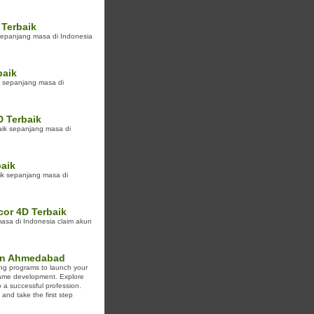
 Terbaik
k sepanjang masa di Indonesia
baik
ik sepanjang masa di
D Terbaik
aik sepanjang masa di
baik
aik sepanjang masa di
cor 4D Terbaik
 masa di Indonesia claim akun
 in Ahmedabad
ng programs to launch your
 game development. Explore
 a successful profession.
and take the first step