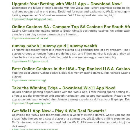
Upgrade Your Betting with Wic11 App – Download Now!
Experience the future of online betting with the Wic11 app. Enjoy seamless sports betti
real-time updates all in one place. Designed for ease and excitement, Wic11 is your go-t
betting experience. Don’t wait—download Wic11 today and start winning big!
https://wic11apk.blogspot.com
Online Casinos SA - Compare Top SA Casinos For South Afr
Casino Central is the leading guide to South Africa`s best online casinos. An online casi
gamblers can play casino games on the internet.
https://casinocentral.co.za/
rummy nabob | rummy gold | rummy wealth
157game specifically refers to a variant played at a particular time of day, typically . The
players choose a number from a pre-defined set, and if their number is selected, they win.
rules belies the complexity of winning, which is where strategy comes into play.
https://www.157game.com/
Best Online Casinos in the USA - Top Ranked U.S.A. Casino
Find the Best Online Casinos USA & play real money casino games. Top Ranked Casino
players
https://www.casinous.org/
Take the Winning Edge – Download Wic11 App Now!
Unlock endless gaming opportunities with the Wic11 app! From thrilling sports betting to
offers a top-tier experience with smooth navigation and secure transactions. Ready to 
app today and start enjoying the ultimate gaming experience right at your fingertips. Don
https://wic11apk.weebly.com/
Get Wic11 App Now – Play & Win Real Rewards!
Download the Wic11 app today and unlock a world of exciting games, where you can pla
prizes! Whether you're a casual player or a gaming pro, Wic11 offers thrilling experienc
Don’t miss out on the action – download the Wic11 APK now and start your winning journe
click away!
https://wic11apk.livepositively.com/