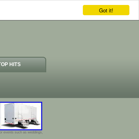
Got it!
TOP HITS
door events such as weddings,