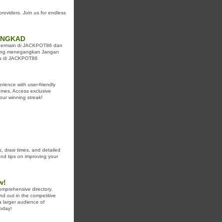
providers. Join us for endless
RUNGKAD
n bermain di JACKPOT86 dan
 yang menegangkan Jangan
mu di JACKPOT86
rience with user-friendly
games. Access exclusive
ur winning streak!
s, draw times, and detailed
and tips on improving your
w!
omprehensive directory.
nd out in the competitive
a larger audience of
today!