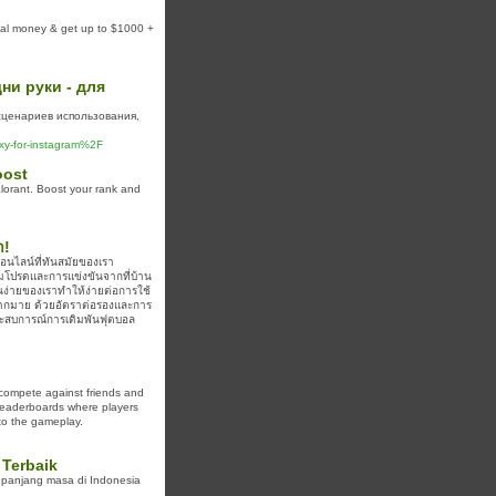
real money & get up to $1000 +
ни руки - для
сценариев использования,
xy-for-instagram%2F
oost
lorant. Boost your rank and
า!
อนไลน์ที่ทันสมัยของเรา
ีมโปรดและการแข่งขันจากที่บ้าน
งานง่ายของเราทำให้ง่ายต่อการใช้
มากมาย ด้วยอัตราต่อรองและการ
ประสบการณ์การเดิมพันฟุตบอล
 compete against friends and
 leaderboards where players
to the gameplay.
 Terbaik
sepanjang masa di Indonesia