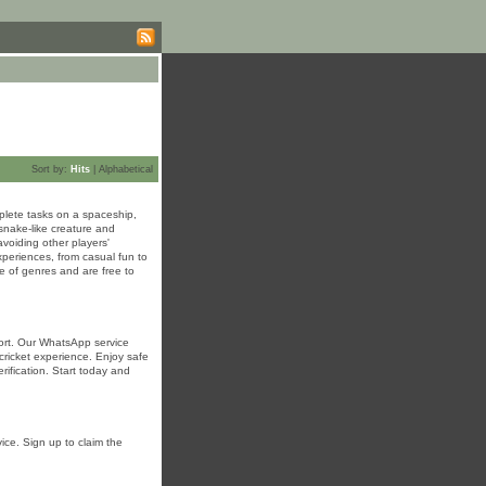
Sort by:
Hits
|
Alphabetical
plete tasks on a spaceship,
snake-like creature and
avoiding other players'
xperiences, from casual fun to
e of genres and are free to
port. Our WhatsApp service
cricket experience. Enjoy safe
ification. Start today and
ice. Sign up to claim the