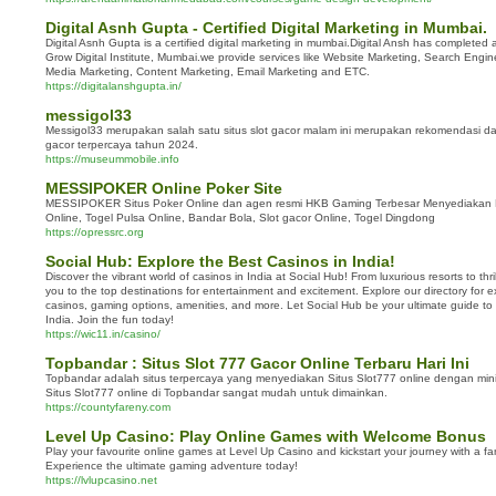
Digital Asnh Gupta - Certified Digital Marketing in Mumbai.
Digital Asnh Gupta is a certified digital marketing in mumbai.Digital Ansh has completed 
Grow Digital Institute, Mumbai.we provide services like Website Marketing, Search Engi
Media Marketing, Content Marketing, Email Marketing and ETC.
https://digitalanshgupta.in/
messigol33
Messigol33 merupakan salah satu situs slot gacor malam ini merupakan rekomendasi da
gacor terpercaya tahun 2024.
https://museummobile.info
MESSIPOKER Online Poker Site
MESSIPOKER Situs Poker Online dan agen resmi HKB Gaming Terbesar Menyediakan 
Online, Togel Pulsa Online, Bandar Bola, Slot gacor Online, Togel Dingdong
https://opressrc.org
Social Hub: Explore the Best Casinos in India!
Discover the vibrant world of casinos in India at Social Hub! From luxurious resorts to thr
you to the top destinations for entertainment and excitement. Explore our directory for e
casinos, gaming options, amenities, and more. Let Social Hub be your ultimate guide to t
India. Join the fun today!
https://wic11.in/casino/
Topbandar : Situs Slot 777 Gacor Online Terbaru Hari Ini
Topbandar adalah situs terpercaya yang menyediakan Situs Slot777 online dengan mini
Situs Slot777 online di Topbandar sangat mudah untuk dimainkan.
https://countyfareny.com
Level Up Casino: Play Online Games with Welcome Bonus
Play your favourite online games at Level Up Casino and kickstart your journey with a f
Experience the ultimate gaming adventure today!
https://lvlupcasino.net