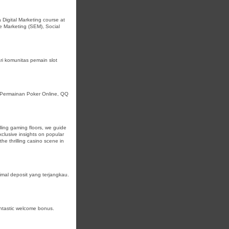
a Digital Marketing course at
ne Marketing (SEM), Social
ri komunitas pemain slot
Permainan Poker Online, QQ
illing gaming floors, we guide
xclusive insights on popular
he thrilling casino scene in
mal deposit yang terjangkau.
antastic welcome bonus.