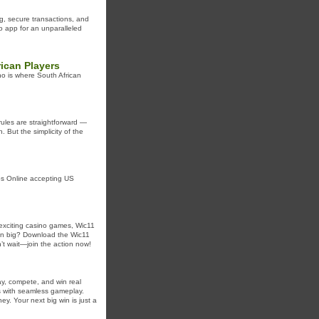
ng, secure transactions, and
o app for an unparalleled
ican Players
no is where South African
 rules are straightforward —
 But the simplicity of the
s Online accepting US
 exciting casino games, Wic11
win big? Download the Wic11
’t wait—join the action now!
y, compete, and win real
es with seamless gameplay.
y. Your next big win is just a